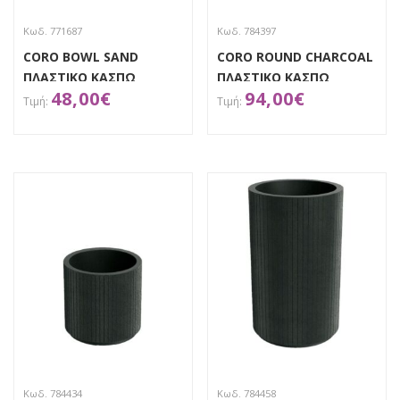
Κωδ. 771687
Κωδ. 784397
CORO BOWL SAND
CORO ROUND CHARCOAL
ΠΛΑΣΤΙΚΟ ΚΑΣΠΩ
ΠΛΑΣΤΙΚΟ ΚΑΣΠΩ
48,00
€
94,00
€
Φ38Χ20ΕΚ
40X40X36EK
ΑΠΟΚΤΗΣΕ ΤΟ
ΑΠΟΚΤΗΣΕ ΤΟ
Κωδ. 784434
Κωδ. 784458