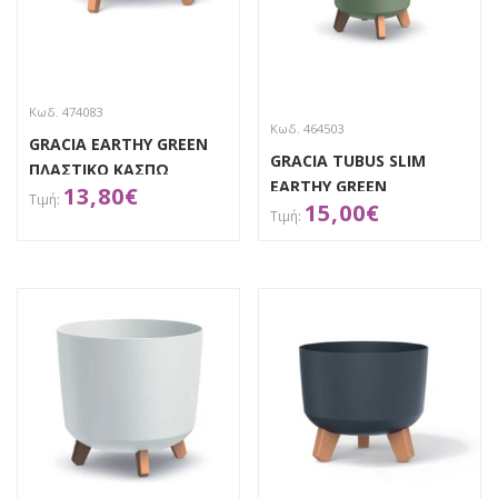
Κωδ. 474083
Κωδ. 464503
GRACIA EARTHY GREEN
GRACIA TUBUS SLIM
ΠΛΑΣΤΙΚΟ ΚΑΣΠΩ
EARTHY GREEN
13,80
€
Φ34Χ24ΕΚ
15,00
€
ΠΛΑΣΤΙΚΟ ΚΑΣΠΩ
Φ24Χ45ΕΚ
ΑΠΟΚΤΗΣΕ ΤΟ
Απόκτησε το