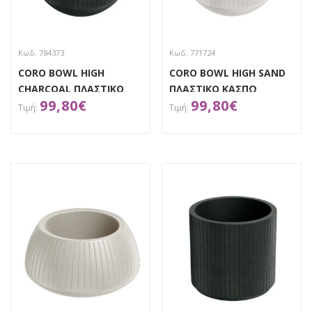
Κωδ. 784373
Κωδ. 771724
CORO BOWL HIGH
CORO BOWL HIGH SAND
CHARCOAL ΠΛΑΣΤΙΚΟ
ΠΛΑΣΤΙΚΟ ΚΑΣΠΩ
99,80
€
99,80
€
ΚΑΣΠΩ Φ38Χ53ΕΚ
Φ38Χ54ΕΚ
ΑΠΟΚΤΗΣΕ ΤΟ
ΑΠΟΚΤΗΣΕ ΤΟ