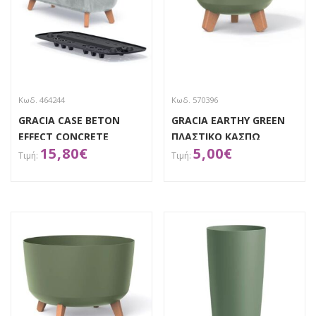
Κωδ. 464244
Κωδ. 570396
GRACIA CASE BETON
GRACIA EARTHY GREEN
EFFECT CONCRETE
ΠΛΑΣΤΙΚΟ ΚΑΣΠΩ
15,80
€
5,00
€
ΠΛΑΣΤΙΚΟ ΚΑΣΠΩ
Φ20Χ17.5ΕΚ
38.5X19,5Χ18ΕΚ
ΑΠΟΚΤΗΣΕ ΤΟ
ΑΠΟΚΤΗΣΕ ΤΟ