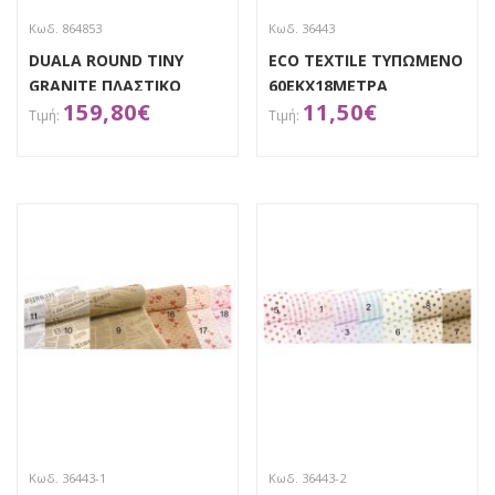
Κωδ. 864853
Κωδ. 36443
DUALA ROUND TINY
ECO TEXTILE ΤΥΠΩΜΕΝΟ
GRANITE ΠΛΑΣΤΙΚΟ
60ΕΚΧ18ΜΕΤΡΑ
159,80
€
11,50
€
ΚΑΣΠΩ Φ46.5Χ55ΕΚ
ΑΠΟΚΤΗΣΕ ΤΟ
ΑΠΟΚΤΗΣΕ ΤΟ
Κωδ. 36443-1
Κωδ. 36443-2