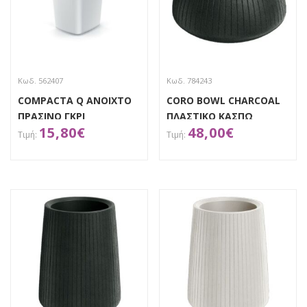
Κωδ. 562407
Κωδ. 784243
COMPACTA Q ΑΝΟΙΧΤΟ
CORO BOWL CHARCOAL
ΠΡΑΣΙΝΟ ΓΚΡΙ
ΠΛΑΣΤΙΚΟ ΚΑΣΠΩ
15,80
€
48,00
€
ΠΛΑΣΤΙΚΟΣ ΚΑΔΟΣ 25LT
40Χ40Χ20ΕΚ
29Χ26Χ52ΕΚ
ΑΠΟΚΤΗΣΕ ΤΟ
ΑΠΟΚΤΗΣΕ ΤΟ