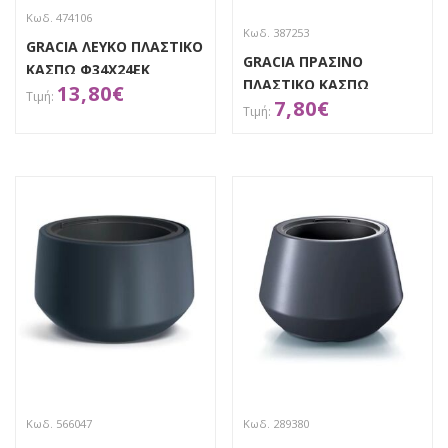
Κωδ. 474106
Κωδ. 387253
GRACIA ΛΕΥΚΟ ΠΛΑΣΤΙΚΟ
GRACIA ΠΡΑΣΙΝΟ
ΚΑΣΠΩ Φ34Χ24ΕΚ
ΠΛΑΣΤΙΚΟ ΚΑΣΠΩ
13,80
€
7,80
€
Φ24Χ19ΕΚ
ΑΠΟΚΤΗΣΕ ΤΟ
Απόκτησε το
Κωδ. 566047
Κωδ. 289380