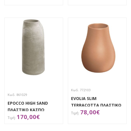
ΑΠΟΚΤΗΣΕ ΤΟ
ΑΠΟΚΤΗΣΕ ΤΟ
Κωδ. 772103
Κωδ. 861029
EVOLIA SLIM
EPOCCO HIGH SAND
TERRACOTTA ΠΛΑΣΤΙΚΟ
ΠΛΑΣΤΙΚΟ ΚΑΣΠΩ
78,00
€
ΚΑΣΠΩ Φ38Χ50ΕΚ
170,00
€
46Χ46Χ100ΕΚ
ΑΠΟΚΤΗΣΕ ΤΟ
Απόκτησε το