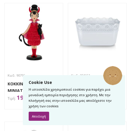
Κωδ. 90796
Κωδ. 094151
Cookie Use
KOKKINH ΠΟΛΥΡΕΖΙΝ
LACE ΛΕΥΚΟ ΠΛΑΣΤΙΚΟ
Η ιστοσελίδα χρησιμοποιεί cookies για παρέχει μια
ΜΙΝΙΑΤΟΥΡΑ
ΚΑΣΠΩ 28,5Χ13,5Χ15ΕΚ
μοναδική εμπειρία περιήγησης στο χρήστη. Με την
19,80
€
3,40
€
(ΔΙΑΒΟΛΑΚΙ) 11Χ7Χ22ΕΚ
πλοήγησή σας στην ιστοσελίδα μας αποδέχεστε την
HALLOWEEN
χρήση των cookies
ΑΠΟΚΤΗΣΕ ΤΟ
ΑΠΟΚΤΗΣΕ ΤΟ
Αποδοχή