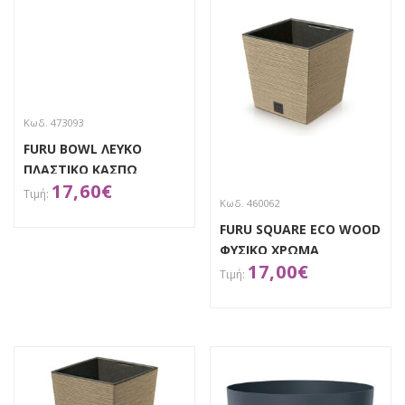
Κωδ. 473093
FURU BOWL ΛΕΥΚΟ
ΠΛΑΣΤΙΚΟ ΚΑΣΠΩ
17,60
€
Φ38Χ24ΕΚ
Κωδ. 460062
FURU SQUARE ECO WOOD
ΑΠΟΚΤΗΣΕ ΤΟ
ΦΥΣΙΚΟ ΧΡΩΜΑ
17,00
€
ΠΛΑΣΤΙΚΟ ΚΑΣΠΩ
24Χ24Χ23ΕΚ
ΑΠΟΚΤΗΣΕ ΤΟ