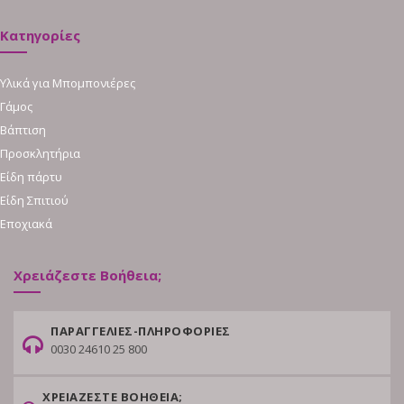
Κατηγορίες
Υλικά για Μπομπονιέρες
Γάμος
Βάπτιση
Προσκλητήρια
Είδη πάρτυ
Είδη Σπιτιού
Εποχιακά
Χρειάζεστε Βοήθεια;
ΠΑΡΑΓΓΕΛΙΕΣ-ΠΛΗΡΟΦΟΡΙΕΣ
0030 24610 25 800
ΧΡΕΙΑΖΕΣΤΕ ΒΟΗΘΕΙΑ;