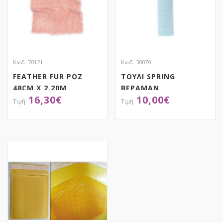
Κωδ. 70121
Κωδ. 30070
FEATHER FUR ΡΟΖ
ΤΟΥΛΙ SPRING
48CM Χ 2,20Μ
ΒΕΡΑΜΑΝ
16,30
€
10,00
€
50CMX9.10Μ
ΑΠΟΚΤΗΣΕ ΤΟ
ΑΠΟΚΤΗΣΕ ΤΟ