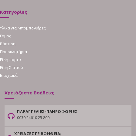
Κατηγορίες
Υλικά για Μπομπονιέρες
Γάμος
Βάπτιση
Προσκλητήρια
Είδη πάρτυ
Είδη Σπιτιού
Εποχιακά
Χρειάζεστε Βοήθεια;
ΠΑΡΑΓΓΕΛΙΕΣ-ΠΛΗΡΟΦΟΡΙΕΣ
0030 24610 25 800
ΧΡΕΙΑΖΕΣΤΕ ΒΟΗΘΕΙΑ;