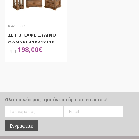
Κωδ. 85231
ΣΕΤ 3 ΚΑΦΕ ΞΥΛΙΝΟ
ΦΑΝΑΡΙ 31Χ31Χ110
198,00
€
24Χ24Χ70 17Χ17Χ42ΕΚ
ΑΠΟΚΤΗΣΕ ΤΟ
Όλα τα νέα μας προϊόντα
τώρα στο email σου!
Εγγραφείτε