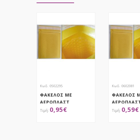
Κωδ. 0502295
Κωδ. 0602081
ΦΑΚΕΛΟΣ ΜΕ
ΦΑΚΕΛΟΣ 
ΑΕΡΟΠΛΑΣΤ
ΑΕΡΟΠΛΑΣ
0,95
€
0,59
€
38Χ49CM
29X39CM
ΑΠΟΚΤΗΣΕ ΤΟ
ΑΠΟΚ