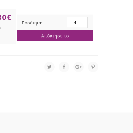
30
€
ΑΣΗΜΙ
ΜΕΤΑΛΛΙΖΕ
ΧΟΡΤΟ
Απόκτησε το
ΣΕ
ΣΥΣΚΕΥΑΣΙΑ
20gr
ποσότητα