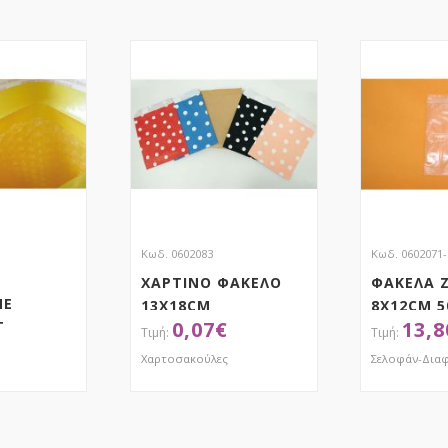
Κωδ. 0602083
Κωδ. 0602071-
ΧΑΡΤΙΝΟ ΦΑΚΕΛΟ
ΦΑΚΕΛΑ Z
ΜΕ
13X18CM
8X12CM 
0,07
€
13,8
Τ
Χαρτοσακούλες
Σελοφάν-Διαφ
ΤΗΣΕ ΤΟ
ΑΠΟΚΤΗΣΕ ΤΟ
ΑΠ