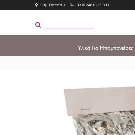
Εμμ. Παππά 3
0030 24610 25 800
Υλικά Για Μπομπονιέρες