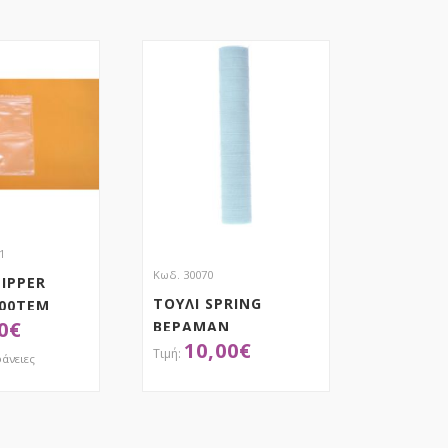
1
Κωδ. 30070
IPPER
ΤΟΥΛΙ SPRING
500ΤΕΜ
0
€
ΒΕΡΑΜΑΝ
10,00
€
50CMX9.10Μ
άνειες
ΟΚΤΗΣΕ ΤΟ
ΑΠΟΚΤΗΣΕ ΤΟ