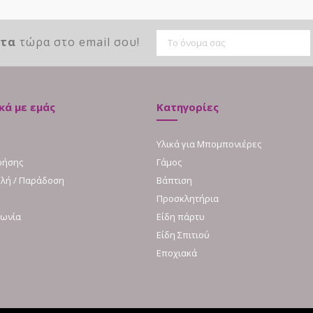
ντα
τώρα στο email σου!
κά με εμάς
Κατηγορίες
Υλικά για Μπομπονιέρες
ρήσης
Γάμος
λή / Παράδοση
Βάπτιση
Προσκλητήρια
νωνία
Είδη πάρτυ
Είδη Σπιτιού
Εποχιακά