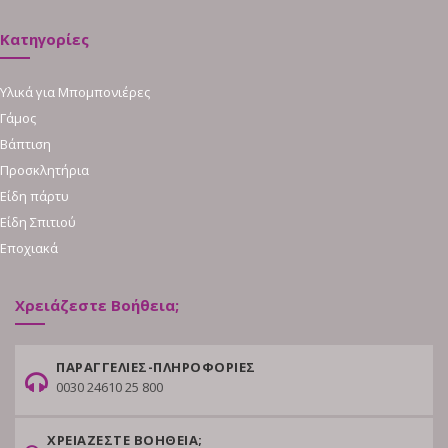
Κατηγορίες
Υλικά για Μπομπονιέρες
Γάμος
Βάπτιση
Προσκλητήρια
Είδη πάρτυ
Είδη Σπιτιού
Εποχιακά
Χρειάζεστε Βοήθεια;
ΠΑΡΑΓΓΕΛΙΕΣ-ΠΛΗΡΟΦΟΡΙΕΣ
0030 24610 25 800
ΧΡΕΙΑΖΕΣΤΕ ΒΟΗΘΕΙΑ;