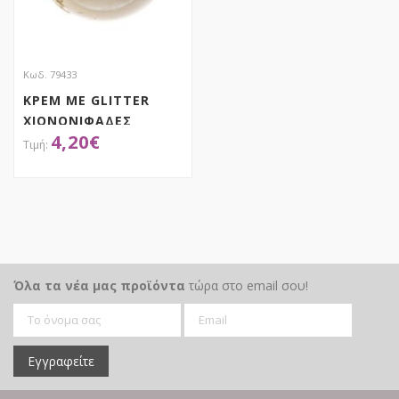
Κωδ. 79433
ΚΡΕΜ ΜΕ GLITTER
ΧΙΟΝΟΝΙΦΑΔΕΣ
4,20
€
ΜΠΑΛΑ ΣΕΤ 6 8ΕΚ
ΑΠΟΚΤΗΣΕ ΤΟ
Όλα τα νέα μας προϊόντα
τώρα στο email σου!
Εγγραφείτε