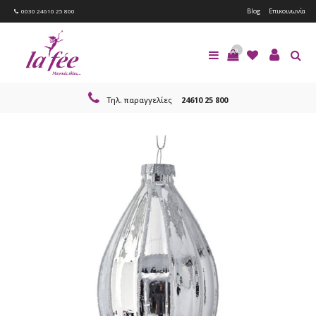
Blog
Επικοινωνία
0030 24610 25 800
0
Τηλ. παραγγελίες
24610 25 800