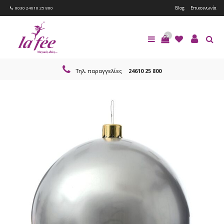
Blog
Επικοινωνία
0030 24610 25 800
0
Τηλ. παραγγελίες
24610 25 800