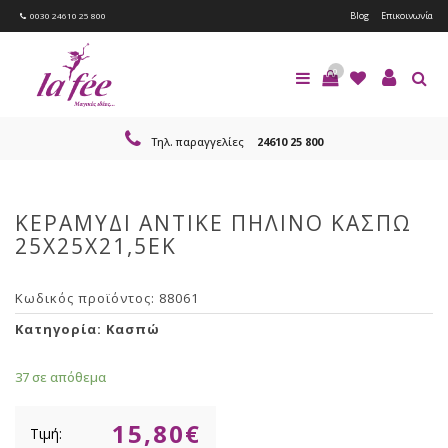
Blog
Επικοινωνία
0030 24610 25 800
0
Τηλ. παραγγελίες
24610 25 800
ΚΕΡΑΜΥΔΙ ΑΝΤΙΚΕ ΠΗΛΙΝΟ ΚΑΣΠΩ
25Χ25Χ21,5ΕΚ
Κωδικός προϊόντος:
88061
Κατηγορία:
Κασπώ
37 σε απόθεμα
15,80
€