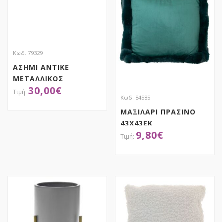
Κωδ. 79329
ΑΣΗΜΙ ΑΝΤΙΚΕ
ΜΕΤΑΛΛΙΚΟΣ
30,00
€
ΑΜΦΟΡΕΑΣ
Κωδ. 84585
29X22X32EK ΜΕ ΧΕΡΙ
ΜΑΞΙΛΑΡΙ ΠΡΑΣΙΝΟ
ΑΠΟΚΤΗΣΕ ΤΟ
43X43EK
9,80
€
ΑΠΟΚΤΗΣΕ ΤΟ