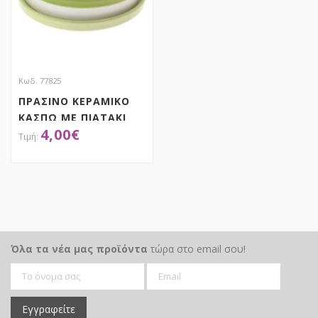
Κωδ. 77825
ΠΡΑΣΙΝΟ ΚΕΡΑΜΙΚΟ
ΚΑΣΠΩ ΜΕ ΠΙΑΤΑΚΙ
4,00
€
20Χ20Χ10ΕΚ
ΑΠΟΚΤΗΣΕ ΤΟ
Όλα τα νέα μας προϊόντα
τώρα στο email σου!
Εγγραφείτε