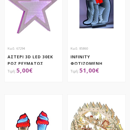
Κωδ. 67294
Κωδ. 85860
ΑΣΤΕΡΙ 3D LED 30ΕΚ
INFINITY
ΡΟΖ ΡΕΥΜΑΤΟΣ
ΦΩΤΙΖΟΜΕΝΗ
5,00
€
51,00
€
ΑΡΚΟΥΔΑ 42Χ60ΕΚ
ΔΙΠΛΗΣ ΟΨΗΣ ΣΕ
ΞΥΛΙΝΗ ΒΑΣΗ
ΑΠΟΚΤΗΣΕ ΤΟ
ΑΠΟΚΤΗΣΕ ΤΟ