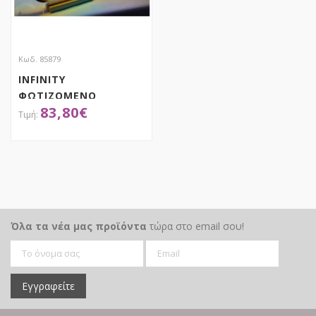
Κωδ. 85879
INFINITY
ΦΩΤΙΖΟΜΕΝΟ
83,80
€
ΕΛΚΗΘΡΟ ΜΕ ΑΙ
ΒΑΣΙΛΗ 75Χ45ΕΚ
ΔΙΠΛΗΣ ΟΨΗΣ
ΑΠΟΚΤΗΣΕ ΤΟ
Όλα τα νέα μας προϊόντα
τώρα στο email σου!
Εγγραφείτε