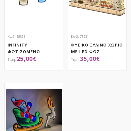
Κωδ. 85895
Κωδ. 75281
INFINITY
ΦΥΣΙΚΟ ΞΥΛΙΝΟ ΧΩΡΙΟ
ΦΩΤΙΖΟΜΕΝΟ
ΜΕ LED ΦΩΣ
25,00
€
35,00
€
ΚΡΕΜΑΣΤΟ CUPCAKE
ΜΠΑΤΑΡΙΑΣ
30Χ36ΕΚ ΔΙΠΛΗΣ
45Χ8Χ29ΕΚ
ΟΨΗΣ
ΑΠΟΚΤΗΣΕ ΤΟ
ΑΠΟΚΤΗΣΕ ΤΟ