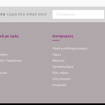
ντα
τώρα στο email σου!
κά με εμάς
Κατηγορίες
Υλικά για Μπομπονιέρες
ρήσης
Γάμος
λή / Παράδοση
Βάπτιση
Προσκλητήρια
νωνία
Είδη πάρτυ
Είδη Σπιτιού
Εποχιακά