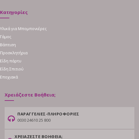
Κατηγορίες
Υλικά για Μπομπονιέρες
Γάμος
Βάπτιση
Προσκλητήρια
Είδη πάρτυ
Είδη Σπιτιού
Εποχιακά
Χρειάζεστε Βοήθεια;
ΠΑΡΑΓΓΕΛΙΕΣ-ΠΛΗΡΟΦΟΡΙΕΣ
0030 24610 25 800
ΧΡΕΙΑΖΕΣΤΕ ΒΟΗΘΕΙΑ;