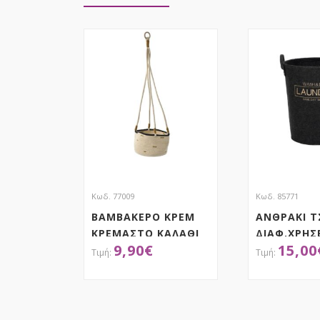
Κωδ. 77009
Κωδ. 85771
ΒΑΜΒΑΚΕΡΟ ΚΡΕΜ
ΑΝΘΡΑΚΙ Τ
ΚΡΕΜΑΣΤΟ ΚΑΛΑΘΙ
ΔΙΑΦ.ΧΡΗΣ
9,90
€
15,00
Φ20X15EK ΜΕ
44Χ52ΕΚ ΜΕ
ΜΗΚΟΣ ΣΧΟΙΝΙΩΝ
80ΕΚ
ΑΠΟΚΤΗΣΕ ΤΟ
ΑΠΟΚ