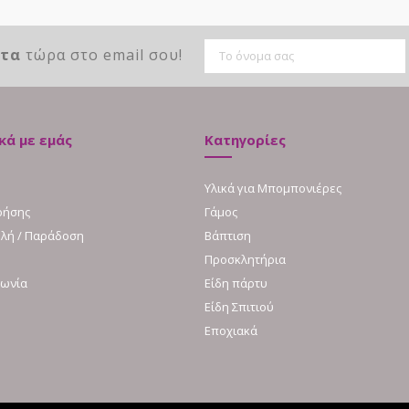
ντα
τώρα στο email σου!
κά με εμάς
Κατηγορίες
Υλικά για Μπομπονιέρες
ρήσης
Γάμος
λή / Παράδοση
Βάπτιση
Προσκλητήρια
νωνία
Είδη πάρτυ
Είδη Σπιτιού
Εποχιακά