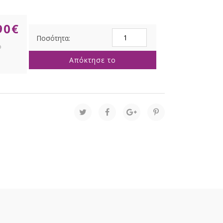
90
€
ΒΑΜΒΑΚΕΡΟ
ΚΕΡΑΜΙΔΙ
ΚΡΕΜΑΣΤΟ
Απόκτησε το
ΚΑΛΑΘΙ
Φ20x15x80EK
ME
ΜΗΚΟΣ
ΣΧΟΙΝΙΩΝ
80ΕΚ
ποσότητα