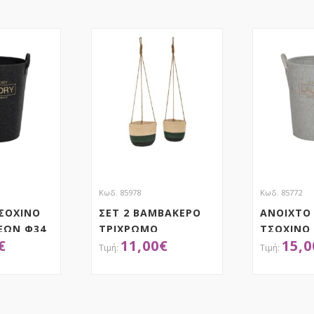
Κωδ. 85978
Κωδ. 85772
ΣΟΧΙΝΟ
ΣΕΤ 2 ΒΑΜΒΑΚΕΡΟ
ΑΝΟΙΧΤΟ 
ΕΩΝ Φ34
ΤΡΙΧΡΩΜΟ
ΤΣΟΧΙΝΟ
€
11,00
€
15,0
 ΧΕΡΙ
ΚΡΕΜΑΣΤΟ ΚΑΛΑΘΙ
ΔΙΑΦ.ΧΡΗ
ΓΙΑ ΦΥΤΕΜΑ 22Χ18
44Χ52ΕΚ 
18Χ16ΕΚ
ΤΗΣΕ ΤΟ
ΑΠΟΚΤΗΣΕ ΤΟ
ΑΠ