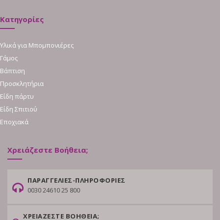
Κατηγορίες
Υλικά για Μπομπονιέρες
Γάμος
Βάπτιση
Προσκλητήρια
Είδη πάρτυ
Είδη Σπιτιού
Εποχιακά
Χρειάζεστε Βοήθεια;
ΠΑΡΑΓΓΕΛΙΕΣ-ΠΛΗΡΟΦΟΡΙΕΣ
0030 24610 25 800
ΧΡΕΙΑΖΕΣΤΕ ΒΟΗΘΕΙΑ;