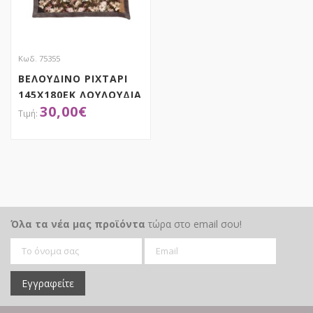
Κωδ. 75355
ΒΕΛΟΥΔΙΝΟ ΡΙΧΤΑΡΙ
145Χ180ΕΚ ΛΟΥΛΟΥΔΙΑ
30,00
€
ΒΑΜΒΑΚΕΡΟ ΜΕ
ΓΟΥΝΑ
ΑΠΟΚΤΗΣΕ ΤΟ
Όλα τα νέα μας προϊόντα
τώρα στο email σου!
Εγγραφείτε