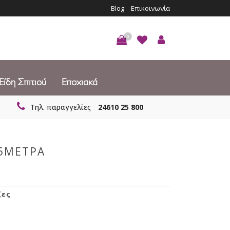
Blog
Επικοινωνία
0
Είδη Σπιτιού
Εποχιακά
Τηλ. παραγγελίες
24610 25 800
x5METPA
ζες