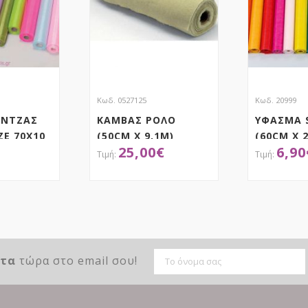
Κωδ. 0527125
Κωδ. 20999
ΑΝΤΖΑΣ
ΚΑΜΒΑΣ ΡΟΛΟ
ΥΦΑΣΜΑ 
ΖΕ 70Χ10
(50CM X 9,1M)
(60CM X 
25,00
€
6,90
ΤΗΣΕ ΤΟ
ΑΠΟΚΤΗΣΕ ΤΟ
ΑΠ
ντα
τώρα στο email σου!