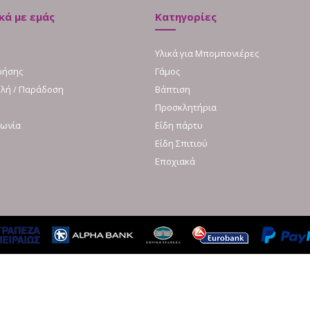
κά με εμάς
Κατηγορίες
Υλικά για Μπομπονιέρες
ρήσης
Γάμος
λή / Παράδοση
Βάπτιση
Προσκλητήρια
νωνία
Είδη πάρτυ
Είδη Σπιτιού
Εποχιακά