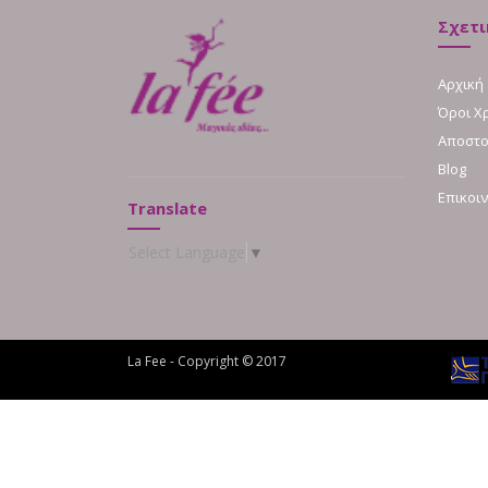
Σχετι
Αρχική
Όροι Χ
Αποστο
Blog
Επικοι
Translate
Select Language
▼
La Fee - Copyright © 2017