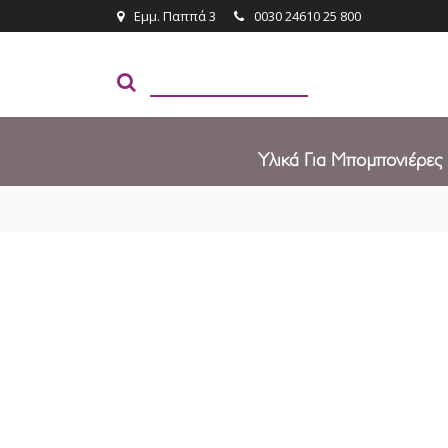
Εμμ. Παππά 3
0030 24610 25 800
Υλικά Για Μπομπονιέρες