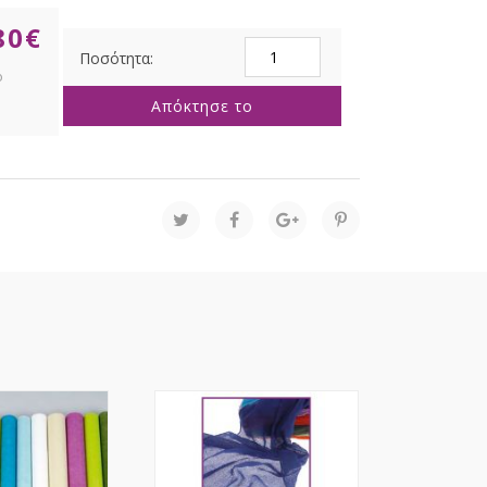
80
€
ΓΑΖΑ
ΕΚΡΟΥ
1.5x5METPA
Απόκτησε το
ποσότητα