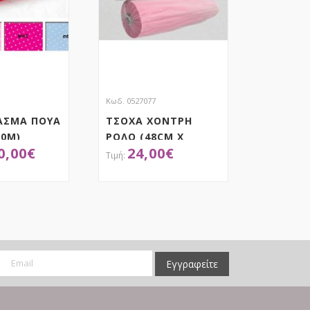
Κωδ. 0527077
ΑΣΜΑ ΠΟΥΑ
ΤΣΟΧΑ ΧΟΝΤΡΗ
10M)
ΡΟΛΟ (48CM X
0,00
€
24,00
€
3.65M)
ΟΚΤΗΣΕ ΤΟ
ΑΠΟΚΤΗΣΕ ΤΟ
Εγγραφείτε