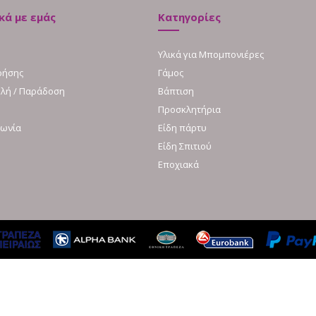
κά με εμάς
Κατηγορίες
Υλικά για Μπομπονιέρες
ρήσης
Γάμος
λή / Παράδοση
Βάπτιση
Προσκλητήρια
νωνία
Είδη πάρτυ
Είδη Σπιτιού
Εποχιακά