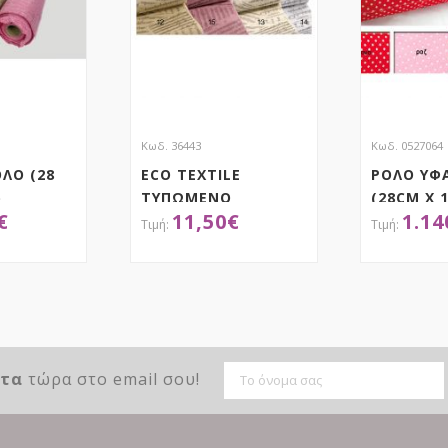
Κωδ. 36443
Κωδ. 0527064
ΛΟ (28
ECO TEXTILE
ΡΟΛΟ ΥΦ
)
ΤΥΠΩΜΕΝΟ
(28CM X 
€
11,50
€
1.14
60ΕΚΧ18ΜΕΤΡΑ
ΤΗΣΕ ΤΟ
ΑΠΟΚΤΗΣΕ ΤΟ
ΑΠ
ντα
τώρα στο email σου!