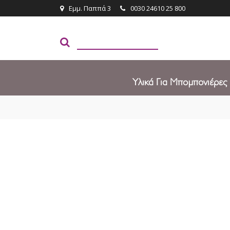
Εμμ. Παππά 3
0030 24610 25 800
Υλικά Για Μπομπονιέρες