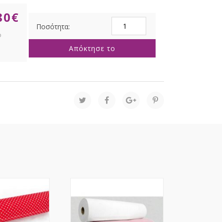
80
€
ΓΑΖΑ
1.5Χ5
ΡΟΖ
Απόκτησε το
ΜΠΕΜΠΕ
ποσότητα