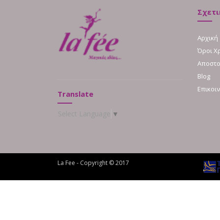
Σχετι
Αρχική
Όροι Χ
Αποστο
Blog
Επικοι
Translate
Select Language
▼
La Fee - Copyright © 2017