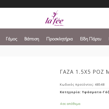
Γάμος
Βάπτιση
Προσκλητήρια
Είδη Πάρτυ
ΓΑΖΑ 1.5Χ5 ΡΟΖ
Κωδικός προϊόντος:
48548
Κατηγορία:
Υφάσματα-Γά
4 σε απόθεμα