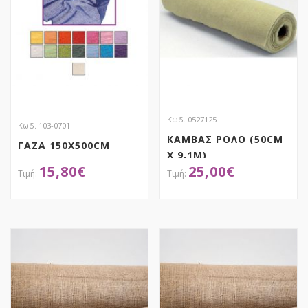
Κωδ. 0527125
Κωδ. 103-0701
ΚΑΜΒΑΣ ΡΟΛΟ (50CM
ΓΑΖΑ 150X500CM
X 9,1M)
15,80
€
25,00
€
ΑΠΟΚΤΗΣΕ ΤΟ
ΑΠΟΚΤΗΣΕ ΤΟ