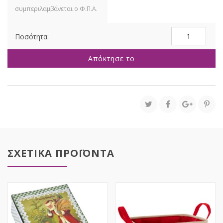
ΓΙΡΛΑΝΤΑ
ΜΕ
ΧΡΥΣΕΣ
Απόκτησε το
ΠΛΑΣΤΙΚΕΣ
ΜΠΑΛΕΣ
270ΕΚ
40TEM
Φ5ΕΚ
ποσότητα
ΣΧΕΤΙΚΑ ΠΡΟΪΟΝΤΑ