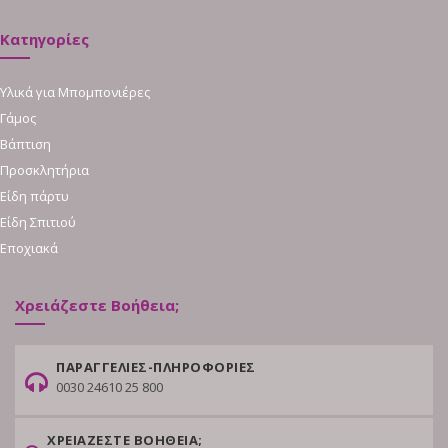
Κατηγορίες
Υλικά για Μπομπονιέρες
Γάμος
Βάπτιση
Προσκλητήρια
Είδη πάρτυ
Είδη Σπιτιού
Εποχιακά
Χρειάζεστε Βοήθεια;
ΠΑΡΑΓΓΕΛΙΕΣ-ΠΛΗΡΟΦΟΡΙΕΣ
0030 24610 25 800
ΧΡΕΙΑΖΕΣΤΕ ΒΟΗΘΕΙΑ;