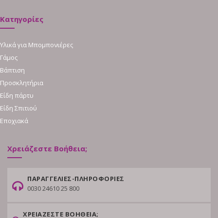
Κατηγορίες
Υλικά για Μπομπονιέρες
Γάμος
Βάπτιση
Προσκλητήρια
Είδη πάρτυ
Είδη Σπιτιού
Εποχιακά
Χρειάζεστε Βοήθεια;
ΠΑΡΑΓΓΕΛΙΕΣ-ΠΛΗΡΟΦΟΡΙΕΣ
0030 24610 25 800
ΧΡΕΙΑΖΕΣΤΕ ΒΟΗΘΕΙΑ;