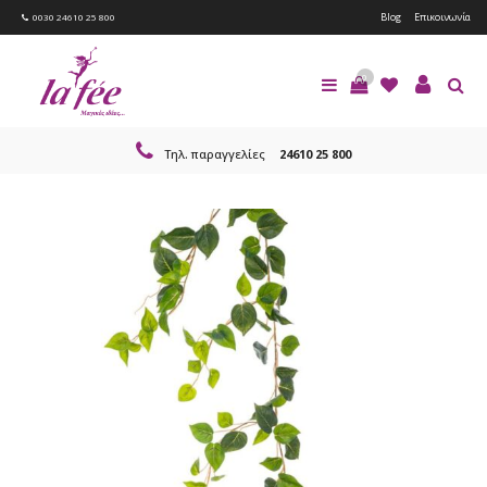
Blog
Επικοινωνία
0030 24610 25 800
0
Τηλ. παραγγελίες
24610 25 800