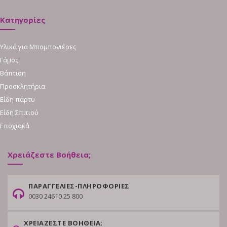
Κατηγορίες
Υλικά για Μπομπονιέρες
Γάμος
Βάπτιση
Προσκλητήρια
Είδη πάρτυ
Είδη Σπιτιού
Εποχιακά
Χρειάζεστε Βοήθεια;
ΠΑΡΑΓΓΕΛΙΕΣ-ΠΛΗΡΟΦΟΡΙΕΣ
0030 24610 25 800
ΧΡΕΙΑΖΕΣΤΕ ΒΟΗΘΕΙΑ;