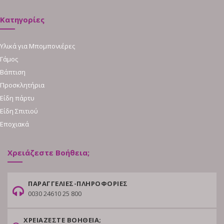
Κατηγορίες
Υλικά για Μπομπονιέρες
Γάμος
Βάπτιση
Προσκλητήρια
Είδη πάρτυ
Είδη Σπιτιού
Εποχιακά
Χρειάζεστε Βοήθεια;
ΠΑΡΑΓΓΕΛΙΕΣ-ΠΛΗΡΟΦΟΡΙΕΣ
0030 24610 25 800
ΧΡΕΙΑΖΕΣΤΕ ΒΟΗΘΕΙΑ;