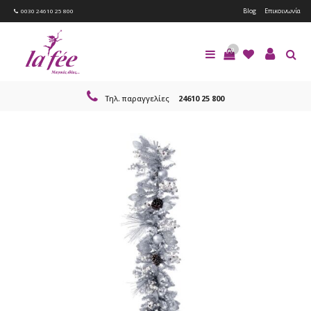
Blog
Επικοινωνία
0030 24610 25 800
0
Τηλ. παραγγελίες
24610 25 800