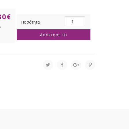
80
€
ΓΙΡΛΑΝΤΑ
270ΕΚ
ΡΟΖ
Απόκτησε το
ΜΕ
180
ΚΛΑΔΙΑ
14ΕΚ
PVC
100%
ποσότητα