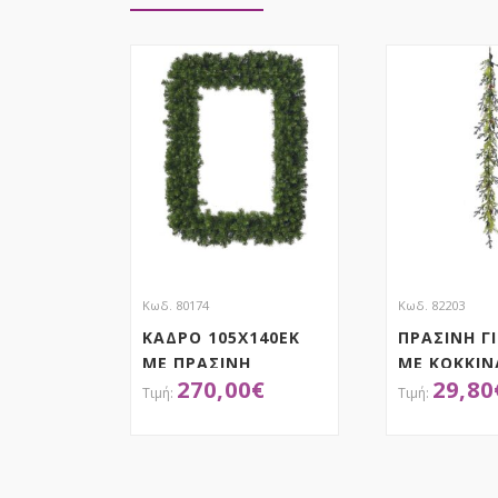
Κωδ. 80174
Κωδ. 82203
ΚΑΔΡΟ 105Χ140ΕΚ
ΠΡΑΣΙΝΗ Γ
ΜΕ ΠΡΑΣΙΝΗ
ΜΕ ΚΟΚΚΙΝ
270,00
€
29,80
ΓΙΡΛΑΝΤΑ
200ΕΚ
ΑΠΟΚΤΗΣΕ ΤΟ
ΑΠΟΚ