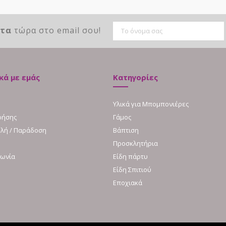
ντα
τώρα στο email σου!
κά με εμάς
Κατηγορίες
Υλικά για Μπομπονιέρες
ρήσης
Γάμος
λή / Παράδοση
Βάπτιση
Προσκλητήρια
νωνία
Είδη πάρτυ
Είδη Σπιτιού
Εποχιακά