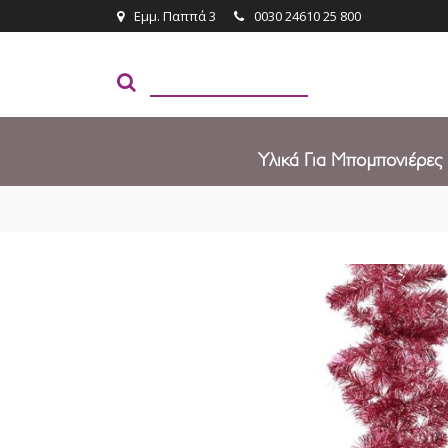
Εμμ. Παππά 3
0030 24610 25 800
Υλικά Για Μπομπονιέρες