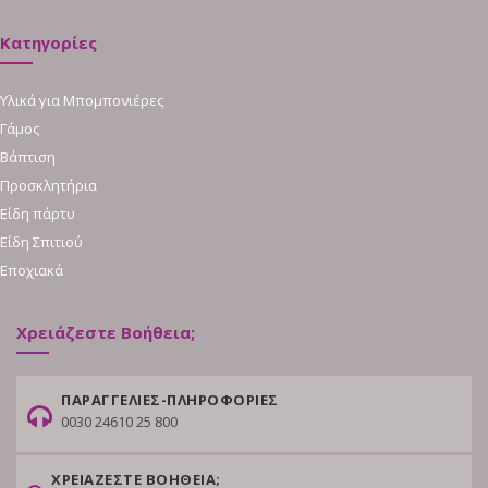
Κατηγορίες
Υλικά για Μπομπονιέρες
Γάμος
Βάπτιση
Προσκλητήρια
Είδη πάρτυ
Είδη Σπιτιού
Εποχιακά
Χρειάζεστε Βοήθεια;
ΠΑΡΑΓΓΕΛΙΕΣ-ΠΛΗΡΟΦΟΡΙΕΣ
0030 24610 25 800
ΧΡΕΙΑΖΕΣΤΕ ΒΟΗΘΕΙΑ;