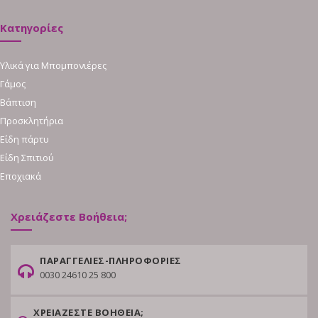
Κατηγορίες
Υλικά για Μπομπονιέρες
Γάμος
Βάπτιση
Προσκλητήρια
Είδη πάρτυ
Είδη Σπιτιού
Εποχιακά
Χρειάζεστε Βοήθεια;
ΠΑΡΑΓΓΕΛΙΕΣ-ΠΛΗΡΟΦΟΡΙΕΣ
0030 24610 25 800
ΧΡΕΙΑΖΕΣΤΕ ΒΟΗΘΕΙΑ;