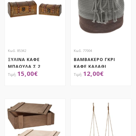
Κωδ. 85342
Κωδ. 77004
ΞΥΛΙΝΑ ΚΑΦΕ
ΒΑΜΒΑΚΕΡΟ ΓΚΡΙ
ΜΠΑΟΥΛΑ Σ 2
ΚΑΦΕ ΚΑΛΑΘΙ
15,00
€
12,00
€
21.5X15X10.5EK
Φ24X29EK
18X12X8EK
ΑΠΟΚΤΗΣΕ ΤΟ
ΑΠΟΚΤΗΣΕ ΤΟ