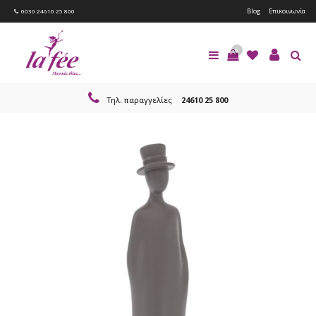
Blog
Επικοινωνία
0030 24610 25 800
0
Τηλ. παραγγελίες
24610 25 800