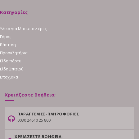
Κατηγορίες
Υλικά για Μπομπονιέρες
Γάμος
Βάπτιση
Προσκλητήρια
Είδη πάρτυ
Είδη Σπιτιού
Εποχιακά
Χρειάζεστε Βοήθεια;
ΠΑΡΑΓΓΕΛΙΕΣ-ΠΛΗΡΟΦΟΡΙΕΣ
0030 24610 25 800
ΧΡΕΙΑΖΕΣΤΕ ΒΟΗΘΕΙΑ;