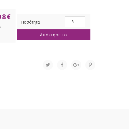
98
€
ΓΛΑΣΤΡΑΚΙ
ΜΕ
ΠΡΑΣΙΝΑΔΑ
Απόκτησε το
10Χ19ΕΚ
ΣΕ
ΜΑΥΡΟ
ΠΛΑΣΤΙΚΟ
ΚΑΣΠΩ
ποσότητα