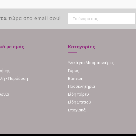
ντα
τώρα στο email σου!
κά με εμάς
Κατηγορίες
Υλικά για Μπομπονιέρες
ρήσης
Γάμος
λή / Παράδοση
Βάπτιση
Προσκλητήρια
νωνία
Είδη πάρτυ
Είδη Σπιτιού
Εποχιακά