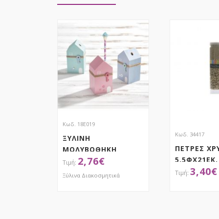
Κωδ. 18Ε019
Κωδ. 34417
ΞΥΛΙΝΗ
ΠΕΤΡΕΣ ΧΡ
ΜΟΛΥΒΟΘΗΚΗ
2,76
€
5.5ΦΧ21ΕΚ.
ΣΠΙΤΑΚΙ
3,40
€
Ξύλινα Διακοσμητικά
ΑΠΟΚΤΗΣΕ ΤΟ
ΑΠΟΚ