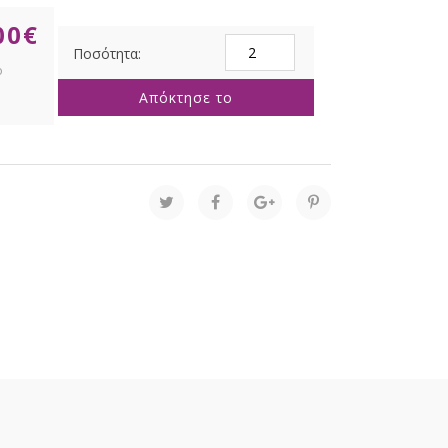
00
€
ΣΕΤ
6
ΓΡΑΝΙΤΗΣ
Απόκτησε το
ΓΥΑΛΙΝΗ
ΜΠΑΛΑ
8ΕΚ
ποσότητα