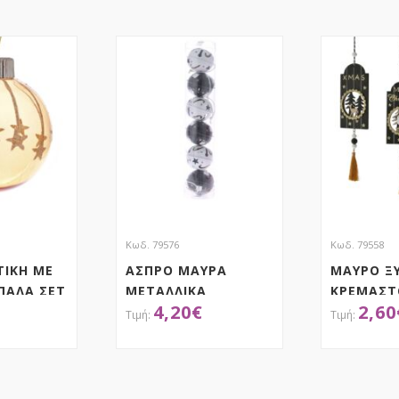
Κωδ. 79576
Κωδ. 79558
ΤΙΚΗ ΜΕ
ΑΣΠΡΟ ΜΑΥΡΑ
ΜΑΥΡΟ Ξ
ΠΑΛΑ ΣΕΤ
ΜΕΤΑΛΛΙΚΑ
ΚΡΕΜΑΣΤ
4,20
€
2,60
ΚΟΥΔΟΥΝΙΑ 5ΕΚ ΣΕΤ
ΤΑΜΠΕΛΑ
6
ΦΟΥΝΤΑ 6
ΣΧΕΔΙΑ A
ΤΗΣΕ ΤΟ
ΑΠΟΚΤΗΣΕ ΤΟ
ΑΠ