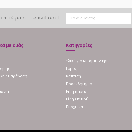
ντα
τώρα στο email σου!
κά με εμάς
Κατηγορίες
Υλικά για Μπομπονιέρες
ρήσης
Γάμος
λή / Παράδοση
Βάπτιση
Προσκλητήρια
νωνία
Είδη πάρτυ
Είδη Σπιτιού
Εποχιακά