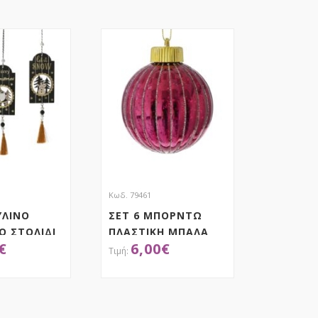
Κωδ. 79461
ΥΛΙΝΟ
ΣΕΤ 6 ΜΠΟΡΝΤΩ
Ο ΣΤΟΛΙΔΙ
ΠΛΑΣΤΙΚΗ ΜΠΑΛΑ
€
6,00
€
 ΜΕ
8.5ΕΚ
Χ28ΕΚ 3
SSORTED
ΟΚΤΗΣΕ ΤΟ
ΑΠΟΚΤΗΣΕ ΤΟ