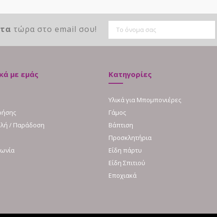
ντα
τώρα στο email σου!
κά με εμάς
Κατηγορίες
Υλικά για Μπομπονιέρες
ρήσης
Γάμος
λή / Παράδοση
Βάπτιση
Προσκλητήρια
νωνία
Είδη πάρτυ
Είδη Σπιτιού
Εποχιακά