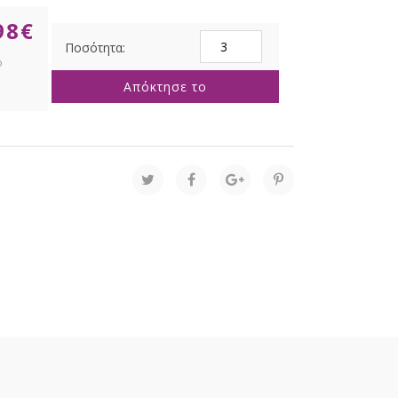
98
€
ΓΥΑΛΙΝΗ
ΑΣΗΜΙ
ΜΠΑΛΛΑ
Απόκτησε το
6ΕΚ
ΣΕΤ
8
ποσότητα