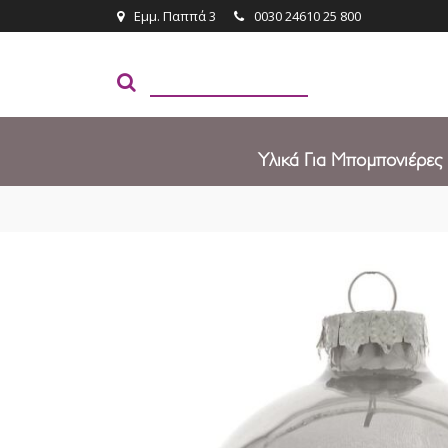
Εμμ. Παππά 3
0030 24610 25 800
Υλικά Για Μπομπονιέρες