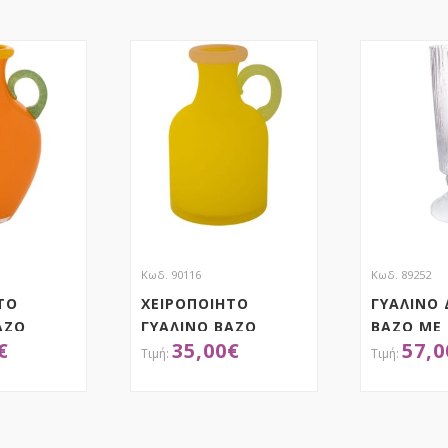
Κωδ. 90116
Κωδ. 89252
ΤΟ
ΧΕΙΡΟΠΟΙΗΤΟ
ΓΥΑΛΙΝΟ
ΑΖΟ
ΓΥΑΛΙΝΟ ΒΑΖΟ
ΒΑΖΟ ΜΕ 
€
35,00
€
57,0
14Χ6Χ20ΕΚ ΚΙΤΡΙΝΟ
20Χ67 ΕΚ
Ι
ΤΗΣΕ ΤΟ
ΑΠΟΚΤΗΣΕ ΤΟ
ΑΠ