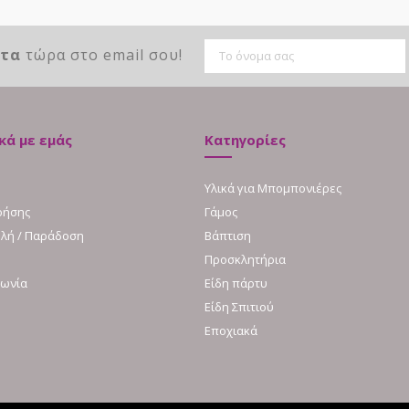
ντα
τώρα στο email σου!
κά με εμάς
Κατηγορίες
Υλικά για Μπομπονιέρες
ρήσης
Γάμος
λή / Παράδοση
Βάπτιση
Προσκλητήρια
νωνία
Είδη πάρτυ
Είδη Σπιτιού
Εποχιακά