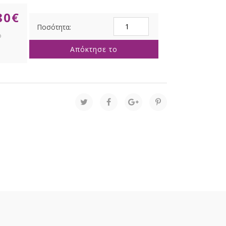
80
€
ΓΥΑΛΙΝΟ
ΔΙΑΦΑΝΟ
ΒΑΖΟ
Απόκτησε το
ΡΙΓΕ
Φ
20Χ37
ΕΚ
ποσότητα