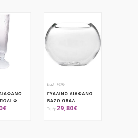
Κωδ. 89254
 ΔΙΑΦΑΝΟ
ΓΥΑΛΙΝΟ ΔΙΑΦΑΝΟ
ΠΟΔΙ Φ
ΒΑΖΟ ΟΒΑΛ
0
€
29,80
€
35Χ11Χ31 ΕΚ
ΟΚΤΗΣΕ ΤΟ
ΑΠΟΚΤΗΣΕ ΤΟ