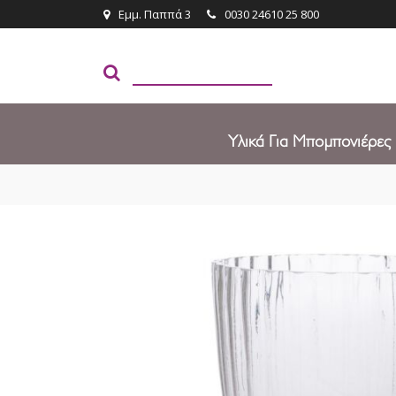
Εμμ. Παππά 3
0030 24610 25 800
Υλικά Για Μπομπονιέρες