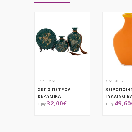
Κωδ. 88568
Κωδ. 90112
ΣΕΤ 3 ΠΕΤΡΟΛ
ΧΕΙΡΟΠΟΙΗ
ΚΕΡΑΜΙΚΑ
ΓΥΑΛΙΝΟ Β
32,00
€
49,60
ΕΠΙΤΡΑΠΕΖΙΑ
18Χ7Χ27ΕΚ
ΔΙΑΚΟΣΜΗΤΙΚΑ ΜΕ
ΠΟΡΤΟΚΑΛ
ΛΟΥΛΟΥΔΙΑ
ΑΠΟΚΤΗΣΕ ΤΟ
ΑΠΟΚ
14Χ14Χ22 13Χ13Χ15
20Χ20Χ2ΕΚ