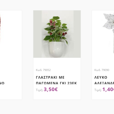
Κωδ. 79052
Κωδ. 79090
ΓΛΑΣΤΡΑΚΙ ΜΕ
ΛΕΥΚΟ
ΝΟ
ΠΑΓΩΜΕΝΑ ΓΚΙ 23ΕΚ
ΑΛΕΞΑΝΔ
3,50
€
1,40
ΔΙ 84ΕΚ
75ΕΚ
ΤΗΣΕ ΤΟ
ΑΠΌΚΤΗΣΕ ΤΟ
ΑΠ