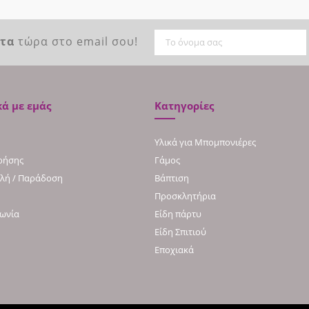
ντα
τώρα στο email σου!
κά με εμάς
Κατηγορίες
Υλικά για Μπομπονιέρες
ρήσης
Γάμος
λή / Παράδοση
Βάπτιση
Προσκλητήρια
νωνία
Είδη πάρτυ
Είδη Σπιτιού
Εποχιακά