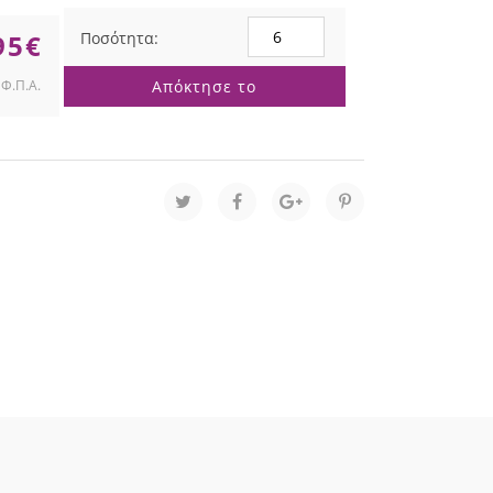
PLUM
95
€
ΑΛΕΞΑΝΔΡΙΝΟ
ΠΙΚ
Απόκτησε το
25ΕΚ
ποσότητα