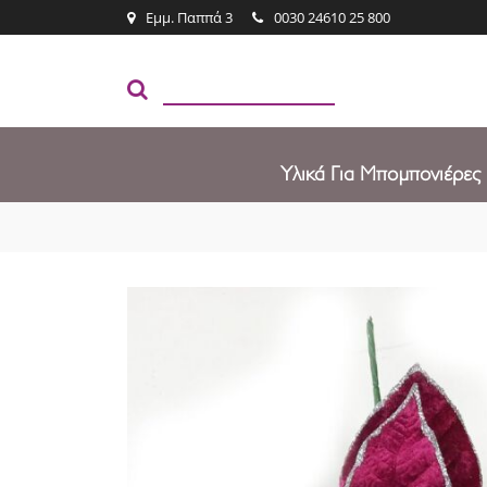
Εμμ. Παππά 3
0030 24610 25 800
Υλικά Για Μπομπονιέρες