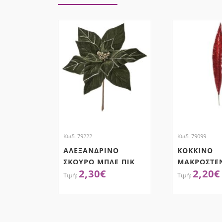
Κωδ. 79222
Κωδ. 79099
ΑΛΕΞΑΝΔΡΙΝΟ
ΚΟΚΚΙΝΟ
ΣΚΟΥΡΟ ΜΠΛΕ ΠΙΚ
ΜΑΚΡΟΣΤΕ
2,30
€
2,20
€
25Χ30ΕΚ
ΦΥΛΛΟ ΚΛΑ
ΑΠΌΚΤΗΣΕ ΤΟ
ΑΠΌΚ