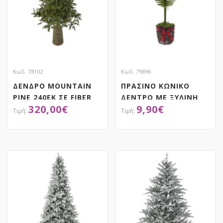
Κωδ. 78102
Κωδ. 79896
ΔΕΝΔΡΟ MOUNTAIN
ΠΡΑΣΙΝΟ ΚΩΝΙΚΟ
PINE 240EK ΣΕ FIBER
ΔΕΝΤΡΟ ΜΕ ΞΥΛΙΝΗ
320,00
€
9,90
€
GLASS RESIN ΒΑΣΗ
ΒΑΣΗ 18X67EK
ΑΠΟΚΤΗΣΕ ΤΟ
ΑΠΟΚΤΗΣΕ ΤΟ