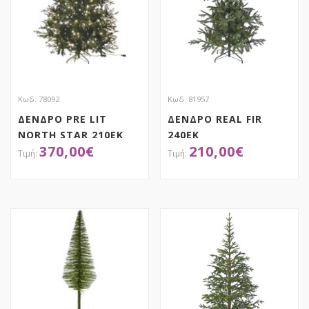
Κωδ. 78092
Κωδ. 81957
ΔΕΝΔΡΟ PRE LIT
ΔΕΝΔΡΟ REAL FIR
NORTH STAR 210EK
240EK
370,00
€
210,00
€
ME 450 ΛΕΥΚΑ LED
ΑΠΟΚΤΗΣΕ ΤΟ
ΑΠΟΚΤΗΣΕ ΤΟ