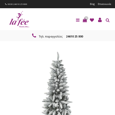
Blog
Επικοινωνία
0030 24610 25 800
0
Τηλ. παραγγελίες
24610 25 800