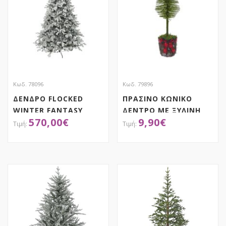
Κωδ. 78096
Κωδ. 79896
ΔΕΝΔΡΟ FLOCKED
ΠΡΑΣΙΝΟ ΚΩΝΙΚΟ
WINTER FANTASY
ΔΕΝΤΡΟ ΜΕ ΞΥΛΙΝΗ
570,00
€
9,90
€
270EK
ΒΑΣΗ 18X67EK
ΑΠΟΚΤΗΣΕ ΤΟ
ΑΠΟΚΤΗΣΕ ΤΟ