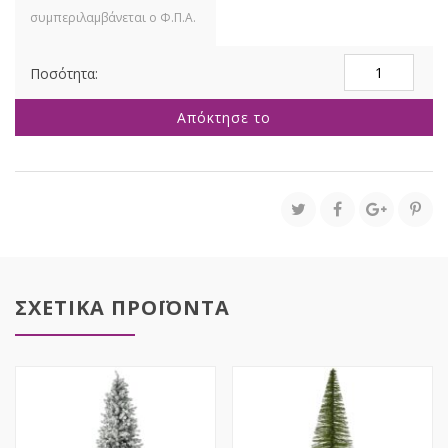
ΔΕΝΔΡΟ
PINK
SLIM
Απόκτησε το
TREE
240EK
ΜΕ
1154
tips
ποσότητα
ΣΧΕΤΙΚΑ ΠΡΟΪΟΝΤΑ