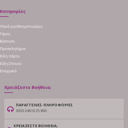
Κατηγορίες
Υλικά για Μπομπονιέρες
Γάμος
Βάπτιση
Προσκλητήρια
Είδη πάρτυ
Είδη Σπιτιού
Εποχιακά
Χρειάζεστε Βοήθεια;
ΠΑΡΑΓΓΕΛΙΕΣ-ΠΛΗΡΟΦΟΡΙΕΣ
0030 24610 25 800
ΧΡΕΙΑΖΕΣΤΕ ΒΟΗΘΕΙΑ;