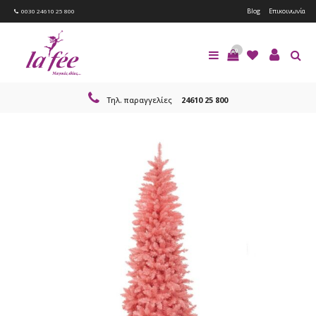
Blog
Επικοινωνία
0030 24610 25 800
0
Τηλ. παραγγελίες
24610 25 800