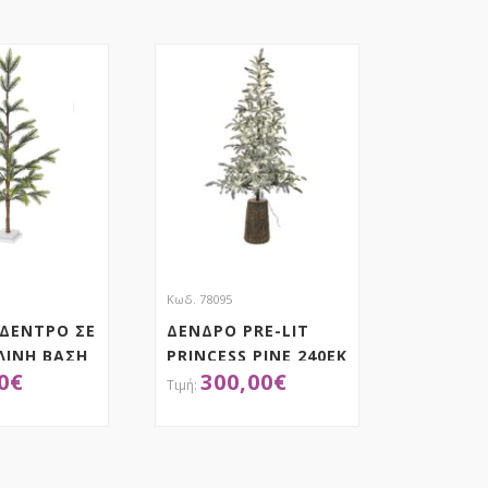
Κωδ. 78095
 ΔΕΝΤΡΟ ΣΕ
ΔΕΝΔΡΟ PRE-LIT
ΛΙΝΗ ΒΑΣΗ
PRINCESS PINE 240EK
0
€
300,00
€
ME 300 ΛΕΥΚΑ LED
ΣΕ FIBER GLASS
RESIN ΒΑΣΗ
ΟΚΤΗΣΕ ΤΟ
ΑΠΟΚΤΗΣΕ ΤΟ