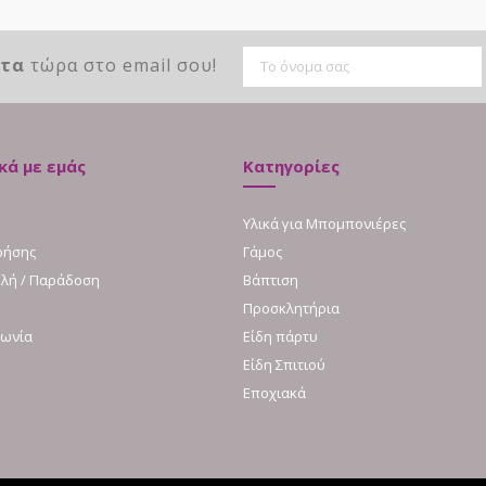
ντα
τώρα στο email σου!
κά με εμάς
Κατηγορίες
Υλικά για Μπομπονιέρες
ρήσης
Γάμος
λή / Παράδοση
Βάπτιση
Προσκλητήρια
νωνία
Είδη πάρτυ
Είδη Σπιτιού
Εποχιακά