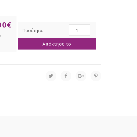
00
€
ΔΕΝΔΡΟ
PRE
LIT
Απόκτησε το
FRANKLIN
FIR
210ΕΚ
ΜΕ
1500
RGB
LED
ΛΕΥΚΑ
AND
ΠΟΛΥΧΡΩΜΑ
ΛΑΜΠΑΚΙΑ
ποσότητα