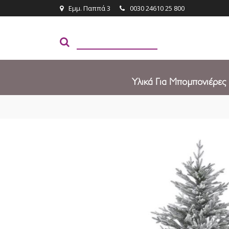
Εμμ. Παππά 3
0030 24610 25 800
Υλικά Για Μπομπονιέρες