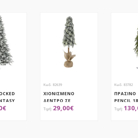
Κωδ. 82639
Κωδ. 83782
OCKED
ΧΙΟΝΙΣΜΕΝΟ
ΠΡΑΣΙΝΟ
NTASY
ΔΕΝΤΡΟ ΣΕ
PENCIL 1
0
€
29,00
€
130,
ΤΣΟΥΒΑΛΙ 65ΕΚ
ΞΥΛΙΝΟ 
ΜΕΤΑΛΛΙ
ΤΗΣΕ ΤΟ
ΑΠΟΚΤΗΣΕ ΤΟ
ΑΠ