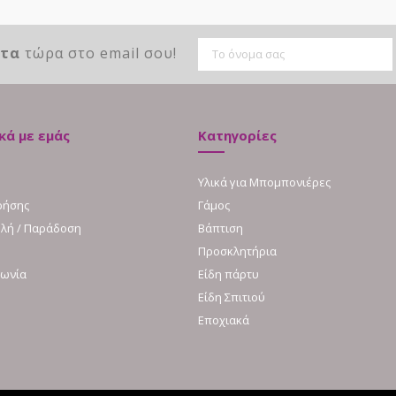
ντα
τώρα στο email σου!
κά με εμάς
Κατηγορίες
Υλικά για Μπομπονιέρες
ρήσης
Γάμος
λή / Παράδοση
Βάπτιση
Προσκλητήρια
νωνία
Είδη πάρτυ
Είδη Σπιτιού
Εποχιακά