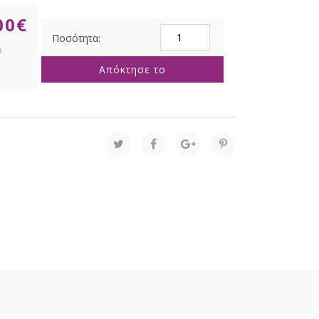
00
€
ΔΕΝΔΡΟ
SNOWY
NORWAY
Απόκτησε το
SPRUCE
210EK
ποσότητα