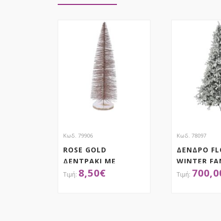
Κωδ. 79906
Κωδ. 78097
ROSE GOLD
ΔΕΝΔΡΟ FL
ΔΕΝΤΡΑΚΙ ΜΕ
WINTER FA
8,50
€
700,0
ΓΚΛΙΤΕΡ ΣΕ ΒΑΣΗ
300EK
19Χ60ΕΚ
ΑΠΟΚΤΗΣΕ ΤΟ
ΑΠΟΚ