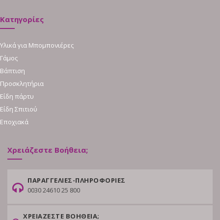
Κατηγορίες
Υλικά για Μπομπονιέρες
Γάμος
Βάπτιση
Προσκλητήρια
Είδη πάρτυ
Είδη Σπιτιού
Εποχιακά
Χρειάζεστε Βοήθεια;
ΠΑΡΑΓΓΕΛΙΕΣ-ΠΛΗΡΟΦΟΡΙΕΣ
0030 24610 25 800
ΧΡΕΙΑΖΕΣΤΕ ΒΟΗΘΕΙΑ;