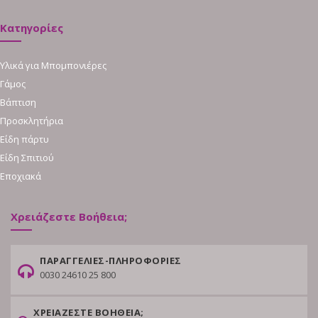
Κατηγορίες
Υλικά για Μπομπονιέρες
Γάμος
Βάπτιση
Προσκλητήρια
Είδη πάρτυ
Είδη Σπιτιού
Εποχιακά
Χρειάζεστε Βοήθεια;
ΠΑΡΑΓΓΕΛΙΕΣ-ΠΛΗΡΟΦΟΡΙΕΣ
0030 24610 25 800
ΧΡΕΙΑΖΕΣΤΕ ΒΟΗΘΕΙΑ;