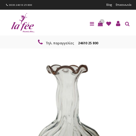
Blog
Επικοινωνία
0030 24610 25 800
0
Τηλ. παραγγελίες
24610 25 800