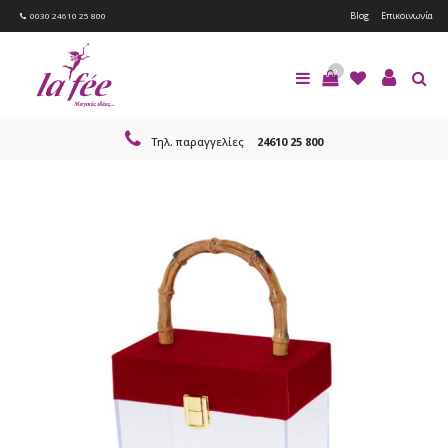
Blog
Επικοινωνία
0030 24610 25 800
0
Τηλ. παραγγελίες
24610 25 800