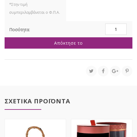
ΔΙΑΦΑΝΟ
ΚΟΥΤΙ
ΔΩΡΟΥ
Απόκτησε το
ΜΕ
ΚΟΚΚΙΝΟ
ΚΑΠΑΚΙ
AND
ΧΕΡΟΥΛΙ
17x10x26EK
ποσότητα
ΣΧΕΤΙΚΑ ΠΡΟΪΟΝΤΑ