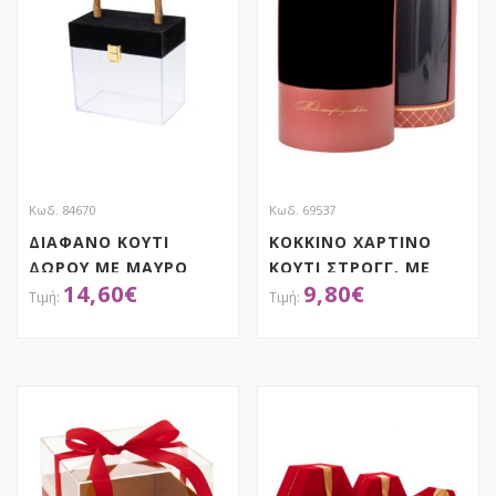
Κωδ. 84670
Κωδ. 69537
ΔΙΑΦΑΝΟ ΚΟΥΤΙ
ΚΟΚΚΙΝΟ ΧΑΡΤΙΝΟ
ΔΩΡΟΥ ΜΕ ΜΑΥΡΟ
ΚΟΥΤΙ ΣΤΡΟΓΓ. ΜΕ
14,60
€
9,80
€
ΚΑΠΑΚΙ AND ΧΕΡΟΥΛΙ
ΠΑΡΑΘΥΡΟ Φ20Χ31ΕΚ
17X10X26EK
ΑΠΟΚΤΗΣΕ ΤΟ
ΑΠΟΚΤΗΣΕ ΤΟ