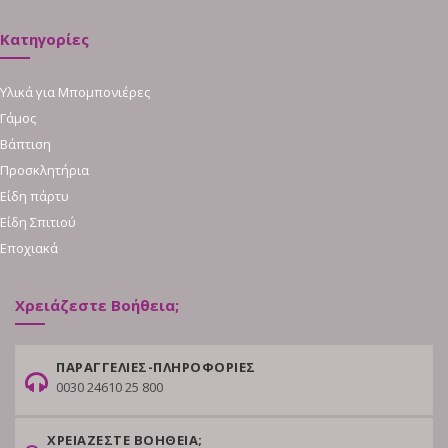
Κατηγορίες
Υλικά για Μπομπονιέρες
Γάμος
Βάπτιση
Προσκλητήρια
Είδη πάρτυ
Είδη Σπιτιού
Εποχιακά
Χρειάζεστε Βοήθεια;
ΠΑΡΑΓΓΕΛΙΕΣ-ΠΛΗΡΟΦΟΡΙΕΣ
0030 24610 25 800
ΧΡΕΙΑΖΕΣΤΕ ΒΟΗΘΕΙΑ;