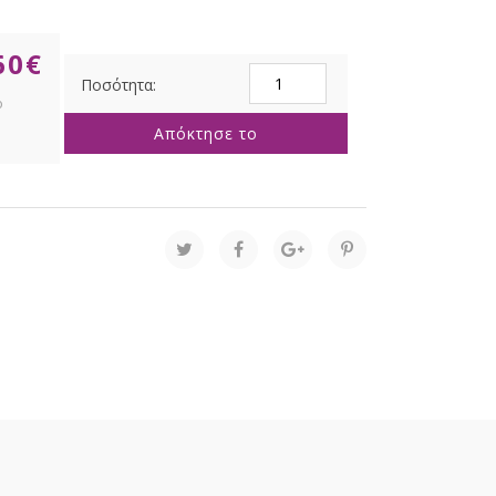
60
€
ΔΙΧΡΩΜΟ
ΓΚΡΙ
ΚΕΡΑΜΙΚΟ
Απόκτησε το
ΛΑΜΠΑΤΕΡ
ΜΕ
ΓΚΡΙ
ΚΑΠΕΛΟ
Φ20Χ32,5ΕΚ
ποσότητα