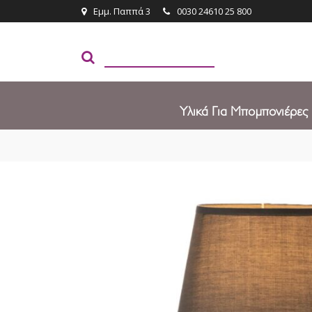
Εμμ. Παππά 3
0030 24610 25 800
Υλικά Για Μπομπονιέρες