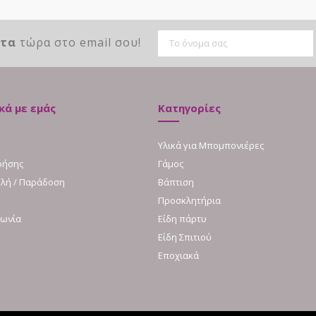
ντα
τώρα στο email σου!
κά με εμάς
Κατηγορίες
Υλικά για Μπομπονιέρες
ρήσης
Γάμος
λή / Παράδοση
Βάπτιση
Προσκλητήρια
νωνία
Είδη πάρτυ
Είδη Σπιτιού
Εποχιακά