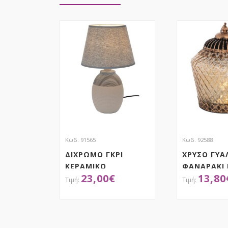
Κωδ. 91565
Κωδ. 92588
ΔΙΧΡΩΜΟ ΓΚΡΙ
ΧΡΥΣΟ ΓΥΑ
ΚΕΡΑΜΙΚΟ
ΦΑΝΑΡΑΚΙ 
23,00
€
13,80
ΛΑΜΠΑΤΕΡ ΜΕ ΓΚΡΙ
ΦΩΣ AND
ΚΑΠΕΛΟ 39ΕΚ
ΜΕΤΑΛΛΙΚΟ
15Χ15Χ19Ε
ΑΠΟΚΤΗΣΕ ΤΟ
ΑΠΟΚ
1.5V)