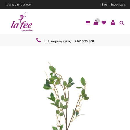
Blog
Επικοινωνία
0030 24610 25 800
0
Τηλ. παραγγελίες
24610 25 800