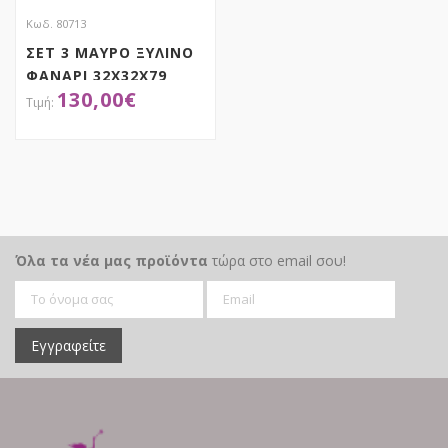
Κωδ. 80713
ΣΕΤ 3 ΜΑΥΡΟ ΞΥΛΙΝΟ
ΦΑΝΑΡΙ 32Χ32Χ79
130,00
€
24Χ24Χ61 17Χ17Χ43ΕΚ
ΑΠΟΚΤΗΣΕ ΤΟ
Όλα τα νέα μας προϊόντα
τώρα στο email σου!
Εγγραφείτε