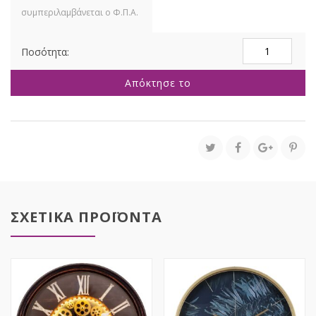
ΚΑΦΕ
ΛΕΥΚΟ
ΞΥΛΙΝΟ
Απόκτησε το
ΡΟΛΟΙ
ΤΟΙΧΟΥ
Φ
45
ΕΚ
ποσότητα
ΣΧΕΤΙΚΑ ΠΡΟΪΟΝΤΑ