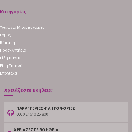
Κατηγορίες
Υλικά για Μπομπονιέρες
Γάμος
Βάπτιση
Προσκλητήρια
Είδη πάρτυ
Είδη Σπιτιού
Εποχιακά
Χρειάζεστε Βοήθεια;
ΠΑΡΑΓΓΕΛΙΕΣ-ΠΛΗΡΟΦΟΡΙΕΣ
0030 24610 25 800
ΧΡΕΙΑΖΕΣΤΕ ΒΟΗΘΕΙΑ;