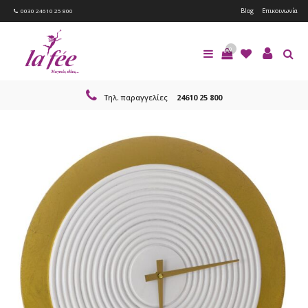
Blog
Επικοινωνία
0030 24610 25 800
0
Τηλ. παραγγελίες
24610 25 800