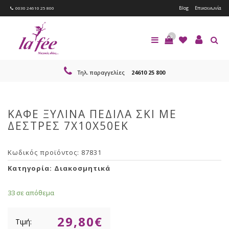
Blog
Επικοινωνία
0030 24610 25 800
0
Τηλ. παραγγελίες
24610 25 800
ΚΑΦΕ ΞΥΛΙΝΑ ΠΕΔΙΛΑ ΣΚΙ ΜΕ
ΔΕΣΤΡΕΣ 7Χ10Χ50ΕΚ
Κωδικός προϊόντος:
87831
Κατηγορία:
Διακοσμητικά
33 σε απόθεμα
29,80
€