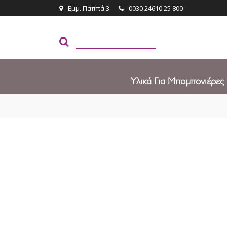
Εμμ. Παππά 3
0030 24610 25 800
Υλικά Για Μπομπονιέρες