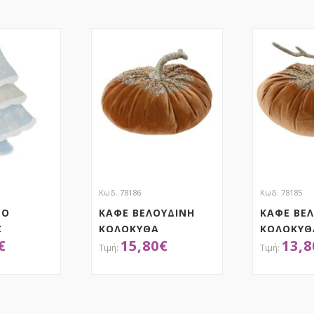
Κωδ. 78186
Κωδ. 78185
ΡΟ
ΚΑΦΕ ΒΕΛΟΥΔΙΝΗ
ΚΑΦΕ ΒΕ
Κ
ΚΟΛΟΚΥΘΑ
ΚΟΛΟΚΥΘ
€
15,80
€
13,8
20Χ20Χ14.5ΕΚ
27Χ27Χ20
ΤΗΣΕ ΤΟ
ΑΠΟΚΤΗΣΕ ΤΟ
ΑΠ