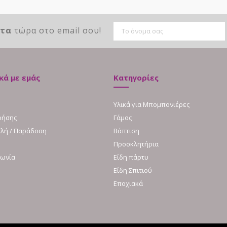
ντα
τώρα στο email σου!
κά με εμάς
Κατηγορίες
Υλικά για Μπομπονιέρες
ρήσης
Γάμος
λή / Παράδοση
Βάπτιση
Προσκλητήρια
νωνία
Είδη πάρτυ
Είδη Σπιτιού
Εποχιακά