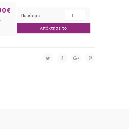
00
€
ΚΑΦΕ
ΞΥΛΙΝΟ
ΕΛΚΗΘΡΟ
Απόκτησε το
36Χ80Χ20ΕΚ
ποσότητα