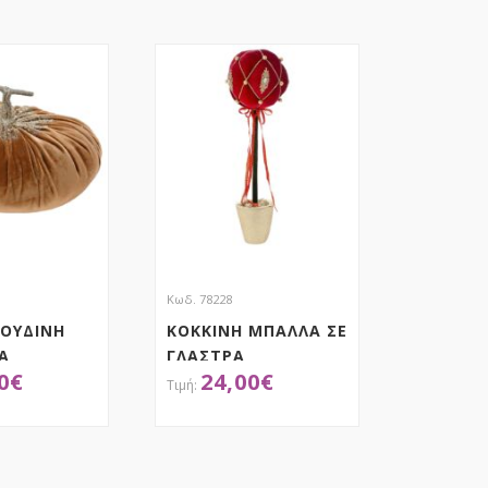
Κωδ. 78228
ΛΟΥΔΙΝΗ
ΚΟΚΚΙΝΗ ΜΠΑΛΛΑ ΣΕ
Α
ΓΛΑΣΤΡΑ
0
€
24,00
€
ΕΚ
22X22X68EK
ΟΚΤΗΣΕ ΤΟ
ΑΠΟΚΤΗΣΕ ΤΟ