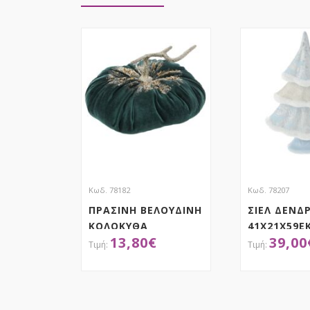
Κωδ. 78182
Κωδ. 78207
ΠΡΑΣΙΝΗ ΒΕΛΟΥΔΙΝΗ
ΣΙΕΛ ΔΕΝΔ
ΚΟΛΟΚΥΘΑ
41Χ21Χ59Ε
13,80
€
39,00
27Χ27Χ20ΕΚ
ΑΠΟΚΤΗΣΕ ΤΟ
ΑΠΟΚ