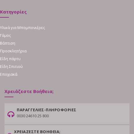
Κατηγορίες
Υλικά για Μπομπονιέρες
Γάμος
Βάπτιση
Προσκλητήρια
Είδη πάρτυ
Είδη Σπιτιού
Εποχιακά
Χρειάζεστε Βοήθεια;
ΠΑΡΑΓΓΕΛΙΕΣ-ΠΛΗΡΟΦΟΡΙΕΣ
0030 24610 25 800
ΧΡΕΙΑΖΕΣΤΕ ΒΟΗΘΕΙΑ;