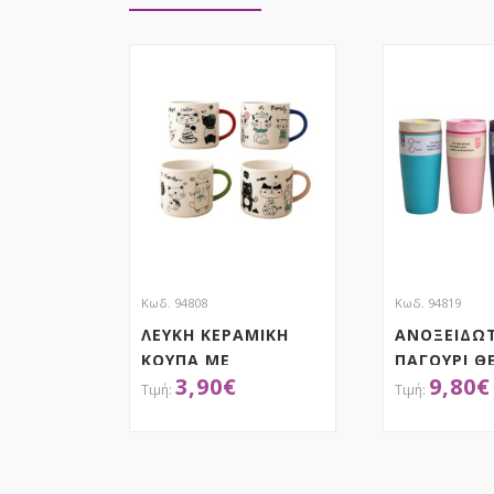
Κωδ. 94808
Κωδ. 94819
ΛΕΥΚΗ ΚΕΡΑΜΙΚΗ
ΑΝΟΞΕΙΔΩ
ΚΟΥΠΑ ΜΕ
ΠΑΓΟΥΡΙ Θ
3,90
€
9,80
€
ΓΑΤΟΥΛΕΣ Φ10Χ9ΕΚ
600ML 8Χ20
4 ΣΧΕΔΙΑ
ΧΡΩΜΑΤΑ
ΑΠΟΚΤΗΣΕ ΤΟ
ΑΠΟΚ