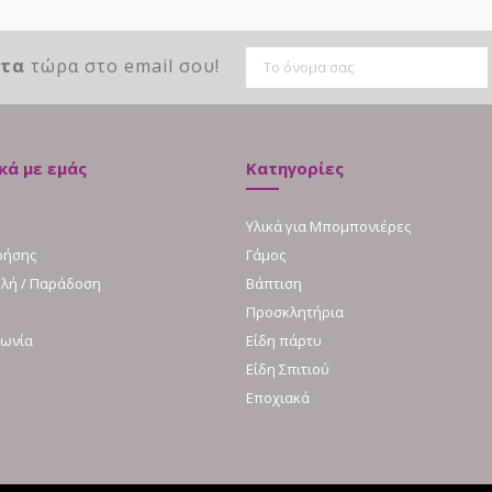
ντα
τώρα στο email σου!
κά με εμάς
Κατηγορίες
Υλικά για Μπομπονιέρες
ρήσης
Γάμος
λή / Παράδοση
Βάπτιση
Προσκλητήρια
νωνία
Είδη πάρτυ
Είδη Σπιτιού
Εποχιακά