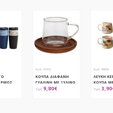
Κωδ. 91916
Κωδ. 94809
ΤΟ
ΚΟΥΠΑ ΔΙΑΦΑΝΗ
ΛΕΥΚΗ ΚΕ
ΕΡΜΟΣ
ΓΥΑΛΙΝΗ ΜΕ ΞΥΛΙΝΟ
ΚΟΥΠΑ Μ
9,80
€
3,90
ΕΚ, 4
ΚΑΠΑΚΙ Φ13Χ9,5ΕΚ
ΛΟΥΛΟΥΔ
Φ9,5Χ9ΕΚ
ΤΗΣΕ ΤΟ
ΑΠΟΚΤΗΣΕ ΤΟ
ΑΠ