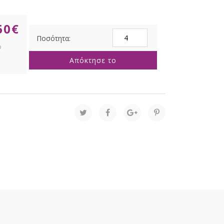
60
€
ΚΕΡΑΜΙΚΗ
ΚΟΥΠΑ
ΜΕ
Απόκτησε το
ΠΛΑΣΤΙΚΟ
ΚΑΠΑΚΙ
ΣΕ
ΚΟΥΤΙ
8.5Χ8ΕΚ
2
ΧΡΩΜΑΤΑ
250ml.
ποσότητα