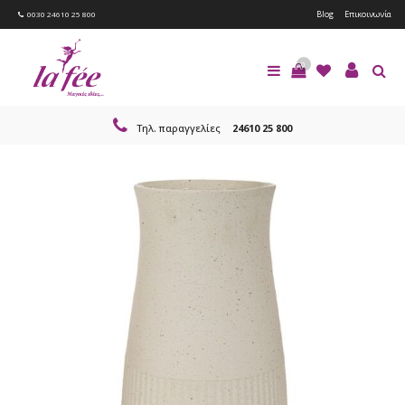
Blog
Επικοινωνία
0030 24610 25 800
0
Τηλ. παραγγελίες
24610 25 800