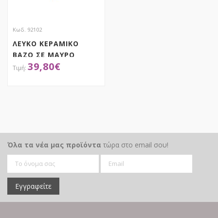
Κωδ. 92102
ΛΕΥΚΟ ΚΕΡΑΜΙΚΟ
ΒΑΖΟ ΣΕ ΜΑΥΡΟ
39,80
€
ΣΙΔΕΡΕΝΙΟ ΚΑΛΑΘΙ ΜΕ
ΧΕΡΟΥΛΙΑ
25,5Χ21,5Χ21,5ΕΚ
ΑΠΟΚΤΗΣΕ ΤΟ
Όλα τα νέα μας προϊόντα
τώρα στο email σου!
Εγγραφείτε