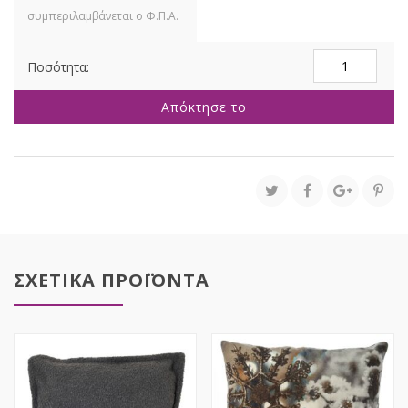
ΚΕΡΑΜΙΚΟ
ΚΑΣΠΩ
ΣΕΤ
Απόκτησε το
3
ΕΦΕ
ΜΑΡΜΑΡΟΥ
35X25
30X21
24X19
ποσότητα
ΣΧΕΤΙΚΑ ΠΡΟΪΟΝΤΑ