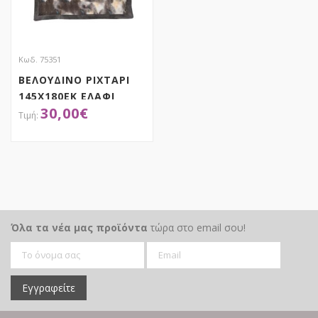
Κωδ. 75351
ΒΕΛΟΥΔΙΝΟ ΡΙΧΤΑΡΙ
145Χ180ΕΚ ΕΛΑΦΙ
30,00
€
ΒΑΜΒΑΚΕΡΟ ΜΕ
ΓΟΥΝΑ
ΑΠΟΚΤΗΣΕ ΤΟ
Όλα τα νέα μας προϊόντα
τώρα στο email σου!
Εγγραφείτε