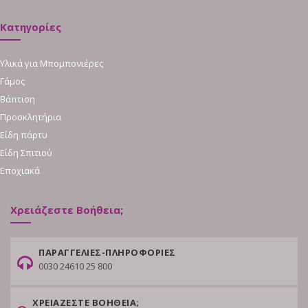
Κατηγορίες
Υλικά για Μπομπονιέρες
Γάμος
Βάπτιση
Προσκλητήρια
Είδη πάρτυ
Είδη Σπιτιού
Εποχιακά
Χρειάζεστε Βοήθεια;
ΠΑΡΑΓΓΕΛΙΕΣ-ΠΛΗΡΟΦΟΡΙΕΣ
0030 24610 25 800
ΧΡΕΙΑΖΕΣΤΕ ΒΟΗΘΕΙΑ;