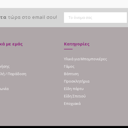
ντα
τώρα στο email σου!
κά με εμάς
Κατηγορίες
Υλικά για Μπομπονιέρες
ρήσης
Γάμος
λή / Παράδοση
Βάπτιση
Προσκλητήρια
νωνία
Είδη πάρτυ
Είδη Σπιτιού
Εποχιακά