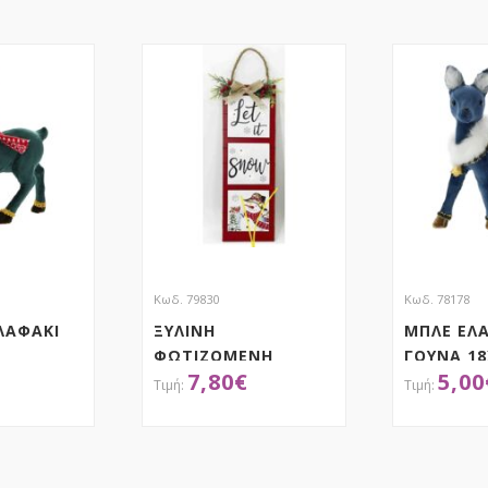
Κωδ. 79830
Κωδ. 78178
ΛΑΦΑΚΙ
ΞΥΛΙΝΗ
ΜΠΛΕ ΕΛ
ΦΩΤΙΖΟΜΕΝΗ
ΓΟΥΝΑ 18
7,80
€
5,00
ΠΙΝΑΚΙΔΑ ΤΟΙΧΟΥ
LET IT SNOW
15Χ3Χ45ΕΚ
ΤΗΣΕ ΤΟ
ΑΠΟΚΤΗΣΕ ΤΟ
ΑΠ
ΜΠΑΤΑΡΙΑΣ