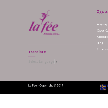
Σχετι
Αρχική
Όροι Χ
Αποστο
Blog
Επικοι
Translate
Select Language
▼
La Fee - Copyright © 2017