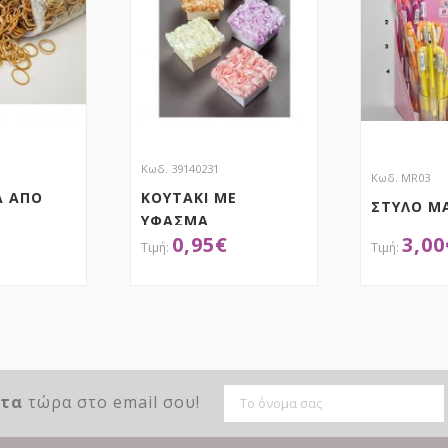
Κωδ. 39140231
Κωδ. MR03
Α ΑΠΟ
ΚΟΥΤΑΚΙ ΜΕ
ΣΤΥΛΟ Μ
ΥΦΑΣΜΑ
0,95
€
3,00
ΤΡΙΑΝΤΑΦΥΛΛΑ
ΤΗΣΕ ΤΟ
ΑΠΟΚΤΗΣΕ ΤΟ
ΑΠ
ντα
τώρα στο email σου!