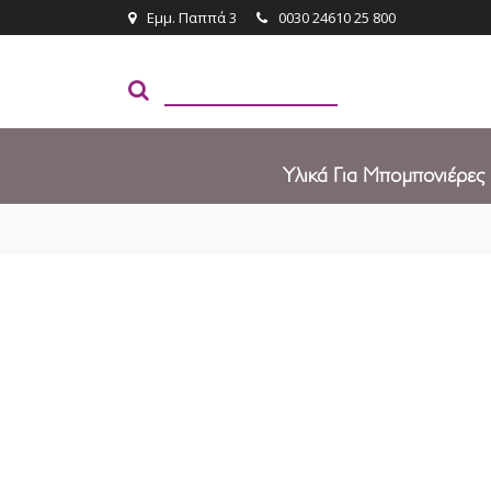
Εμμ. Παππά 3
0030 24610 25 800
Υλικά Για Μπομπονιέρες