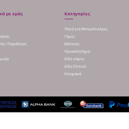
κά με εμάς
Κατηγορίες
Υλικά για Μπομπονιέρες
ρήσης
Γάμος
λή / Παράδοση
Βάπτιση
Προσκλητήρια
νωνία
Είδη πάρτυ
Είδη Σπιτιού
Εποχιακά