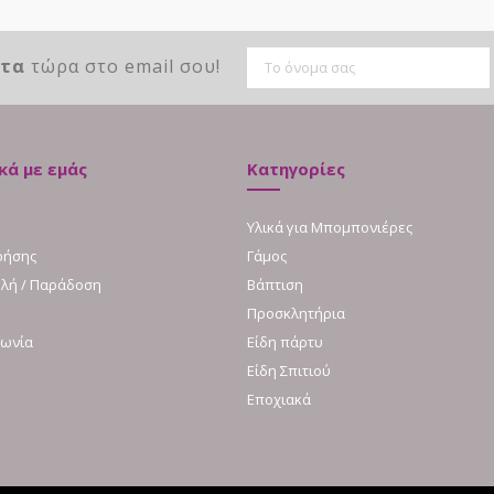
ντα
τώρα στο email σου!
κά με εμάς
Κατηγορίες
Υλικά για Μπομπονιέρες
ρήσης
Γάμος
λή / Παράδοση
Βάπτιση
Προσκλητήρια
νωνία
Είδη πάρτυ
Είδη Σπιτιού
Εποχιακά