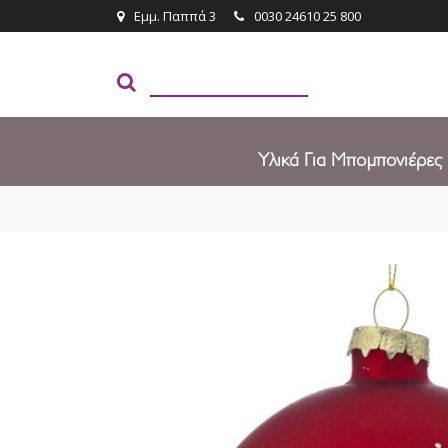
Εμμ. Παππά 3
0030 24610 25 800
Υλικά Για Μπομπονιέρες