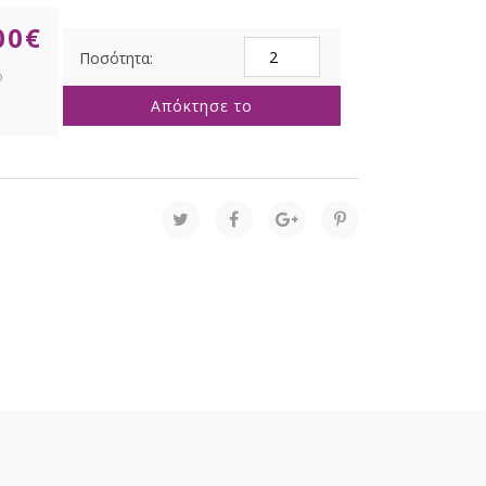
00
€
ΚΟΚΚΙΝΗ
ΓΥΑΛΙΝΗ
ΜΠΑΛΑ
Απόκτησε το
10ΕΚ
ΣΕΤ
4
XMAS
ποσότητα